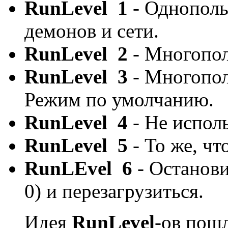
RunLevel 1
- Однополь
демонов и сети.
RunLevel 2
- Многопол
RunLevel 3
- Многопол
Режим по умолчанию.
RunLevel 4
- Не исполь
RunLevel 5
- То же, чт
RunLEvel 6
- Останови
0) и перезагрузиться.
Идея
RunLevel
-ов пош