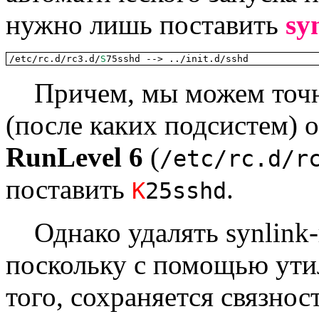
нужно лишь поставить
sy
/etc/rc.d/rc3.d/
S
75sshd --> ../init.d/sshd
Причем, мы можем точно
(после каких подсистем) о
RunLevel 6
(
/etc/rc.d/r
поставить
.
K
25sshd
Однако удалять synlink-
поскольку с помощью утил
того, сохраняется связност