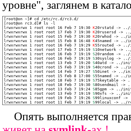
уровне", заглянем в катал
[root@on ~]# cd /etc/rc.d/rc3.d/

[root@on rc3.d]# ls -l

lrwxrwxrwx 1 root root 16 Feb 7 19:30 
K
20rstatd -> ../
lrwxrwxrwx 1 root root 17 Feb 7 19:30 
K
20rusersd -> ..
lrwxrwxrwx 1 root root 15 Feb 7 19:30 
K
20rwhod -> ../i
lrwxrwxrwx 1 root root 15 Feb 8 16:48 
K
45named -> ../i
lrwxrwxrwx 1 root root 16 Feb 7 19:29 
K
55routed -> ../
lrwxrwxrwx 1 root root 17 Feb 7 19:19 
S
10network -> ..
lrwxrwxrwx 1 root root 16 Feb 7 19:19 
S
20random -> ../
lrwxrwxrwx 1 root root 16 Feb 7 19:19 
S
30syslog -> ../
lrwxrwxrwx 1 root root 13 Feb 7 19:20 
S
40atd -> ../init
lrwxrwxrwx 1 root root 15 Feb 7 19:19 
S
40crond -> ../i
lrwxrwxrwx 1 root root 14 Feb 7 19:27 
S
50inet -> ../ini
lrwxrwxrwx 1 root root 15 Feb 8 17:00 
S
55named -> ../i
lrwxrwxrwx 1 root root 18 Feb 7 19:19 
S
75keytable -> .
lrwxrwxrwx 1 root root 18 Feb 7 19:30 
S
80sendmail -> .
lrwxrwxrwx 1 root root 13 Feb 7 19:24 
S
85gpm -> ../init
lrwxrwxrwx 1 root root 13 Feb 7 19:19 
S
90xfs -> ../init
lrwxrwxrwx 1 root root 19 Feb 7 19:26 
S
99linuxconf -> 
lrwxrwxrwx 1 root root 11 Feb 7 19:19 
S
99local -> ../r
Опять выполняется прав
живет на
symlink
-ах !