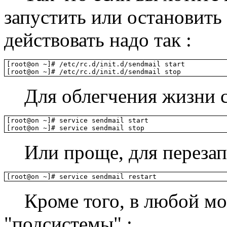
запустить или остановить
действовать надо так :
[root@on ~]# /etc/rc.d/init.d/sendmail start

[root@on ~]# /etc/rc.d/init.d/sendmail stop
Для облегчения жизни 
[root@on ~]# service sendmail start

[root@on ~]# service sendmail stop
Или проще, для перезапу
[root@on ~]# service sendmail restart
Кроме того, в любой мом
"подсистемы" :