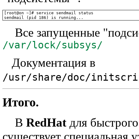
[root@on ~]# service sendmail status

sendmail (pid 186) is running...
Все запущенные "подсис
/var/lock/subsys/
Документация в
/usr/share/doc/initscri
Итого.
В
RedHat
для быстрого
существует специальная у