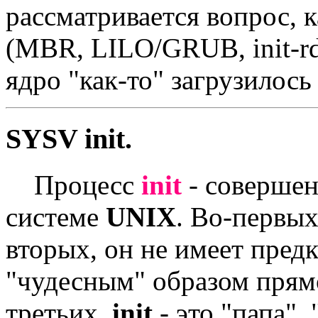
рассматривается вопрос, к
(MBR, LILO/GRUB, init-rd 
ядро "как-то" загрузилось 
SYSV init.
Процесс
init
- совершен
системе
UNIX
. Во-первых
вторых, он не имеет пред
"чудесным" образом прям
третьих,
init
- это "папа",