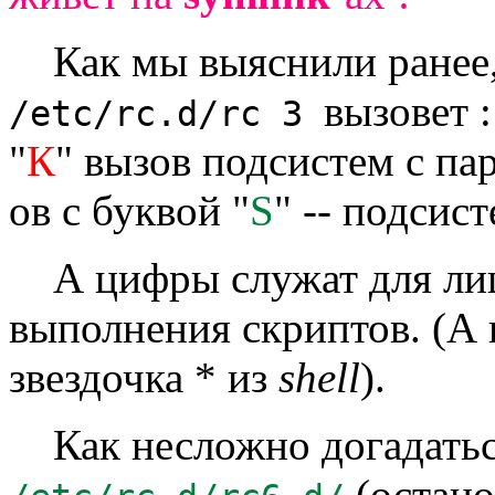
Как мы выяснили ранее,
вызовет :
/etc/rc.d/rc 3
"
К
" вызов подсистем с па
ов с буквой "
S
" -- подсис
А цифры служат для лиш
выполнения скриптов. (А 
звездочка * из
shell
).
Как несложно догадать
(остано