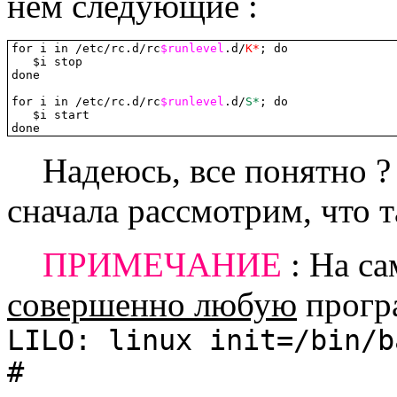
нем следующие :
for i in /etc/rc.d/rc
$runlevel
.d/
K*
; do

   $i stop

done

for i in /etc/rc.d/rc
$runlevel
.d/
S*
; do

   $i start

done
Надеюсь, все понятно ? 
сначала рассмотрим, что 
ПРИМЕЧАНИЕ
: На са
совершенно любую
прогр
LILO: linux init=/bin/b
#