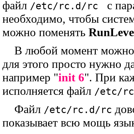
файл
с пар
/etc/rc.d/rc
необходимо, чтобы систем
можно поменять
RunLeve
В любой момент можно
для этого просто нужно д
например
"
init 6
".
При ка
исполняется файл
/etc/r
Файл
дов
/etc/rc.d/rc
показывает всю мощь язы